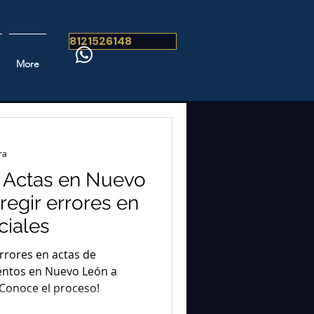
8121526148
More
ra
e Actas en Nuevo
egir errores en
ciales
rrores en actas de
entos en Nuevo León a
 ¡Conoce el proceso!