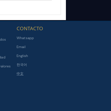
CONTACTO
Whatsapp
ados
Email
English
idad
한국어
valores
​中文