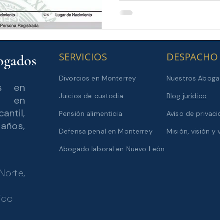
SERVICIOS
DESPACHO
ogados
Divorcios en Monterrey
Nuestros Abog
s en
Juicios de custodia
Blog jurídico
do en
antil,
Pensión alimenticia
Aviso de privac
 años,
Defensa penal en Monterrey
Misión, visión y 
Abogado laboral en Nuevo León
Norte,
ico