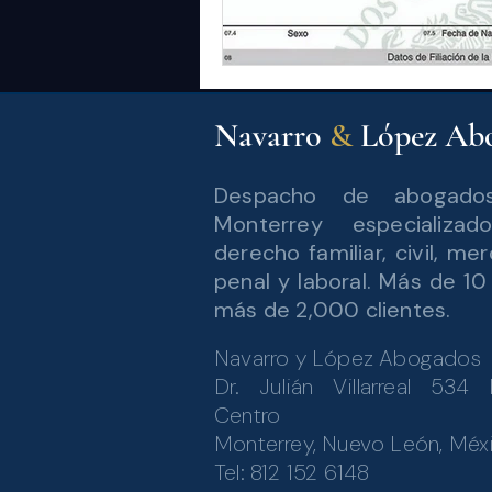
Navarro
&
López Ab
Despacho de abogado
Monterrey especializa
derecho familiar, civil, merc
penal y laboral. Más de 10
más de 2,0
00 clientes.
Navarro y López Abogados
Dr. Julián Villarreal 534 
Centro
Monterrey, Nuevo León, Méx
Tel: 812 152 6148