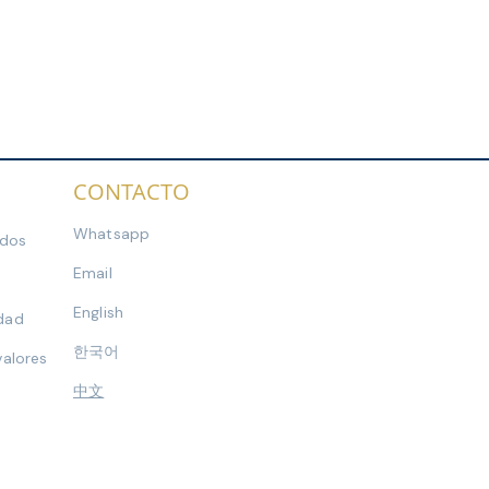
CONTACTO
Whatsapp
ados
Email
English
idad
한국어
valores
​中文