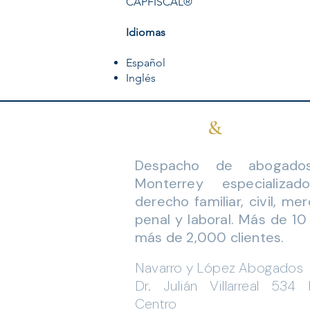
CAPFISCAL®
Idiomas
Español
Inglés
Navarro
&
López Ab
Despacho de abogado
Monterrey especializa
derecho familiar, civil, merc
penal y laboral. Más de 10
más de 2,0
00 clientes.
Navarro y López Abogados
Dr. Julián Villarreal 534 
Centro