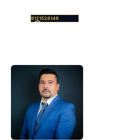
8121526148
More