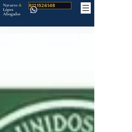
Navarro
&
8121526148
López
Abogados