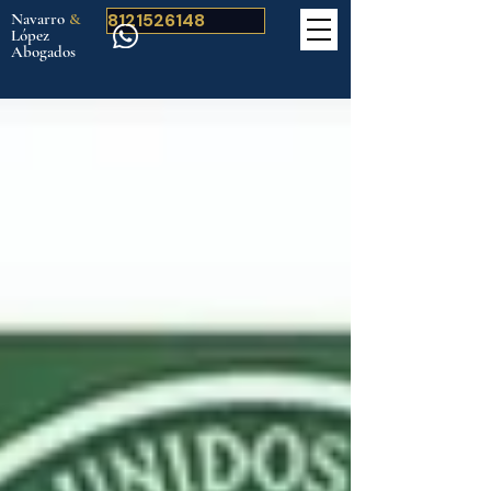
Navarro
&
8121526148
López
Abogados