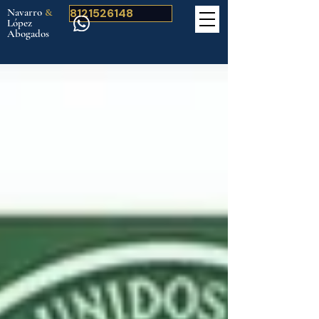
Navarro
&
8121526148
López
Abogados