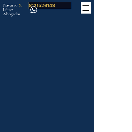
Navarro
&
8121526148
López
Abogados