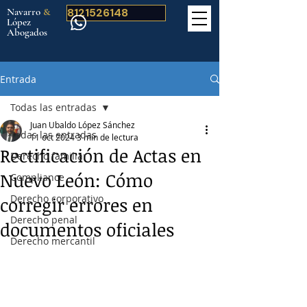
Navarro
&
8121526148
López
Abogados
Entrada
Todas las entradas
Juan Ubaldo López Sánchez
Todas las entradas
11 oct 2024
3 min de lectura
Rectificación de Actas en
Derecho familiar
Nuevo León: Cómo
Compliance
Derecho corporativo
corregir errores en
Derecho penal
documentos oficiales
Derecho mercantil