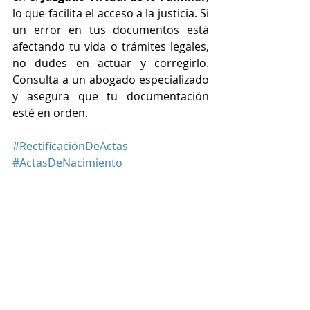
lo que facilita el acceso a la justicia. Si 
un error en tus documentos está 
afectando tu vida o trámites legales, 
no dudes en actuar y corregirlo. 
Consulta a un abogado especializado 
y asegura que tu documentación 
esté en orden.
#RectificaciónDeActas
#ActasDeNacimiento
#ErroresEnActas
#JuzgadoVirtualNuevoLeón
#CorrecciónDeNombres
#RectificaciónDeNacionalidad
#DocumentosOficiales
#RegistroCivilNuevoLeón
#DerechoFamiliar
#JuiciosDeRectificación