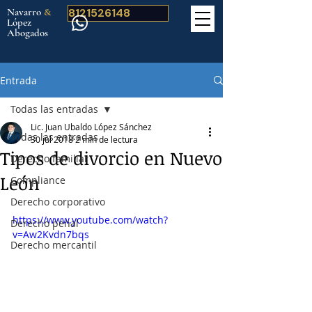
Navarro
&
8121526148
López
Abogados
Entrada
Todas las entradas
Lic. Juan Ubaldo López Sánchez
Todas las entradas
30 jul 2018
2 min de lectura
Tipos de divorcio en Nuevo
Derecho familiar
León
Compliance
Derecho corporativo
https://www.youtube.com/watch?
Derecho penal
v=Aw2Kvdn7bqs
Derecho mercantil